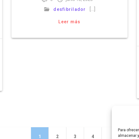
[…]
desfibrilador
Leer más
Para ofrece
almacenar y
Página
Página
Página
Página
1
2
3
4