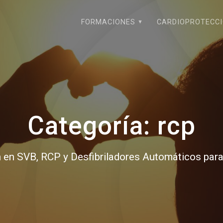
FORMACIONES
CARDIOPROTECC
Categoría:
rcp
 en SVB, RCP y Desfibriladores Automáticos par