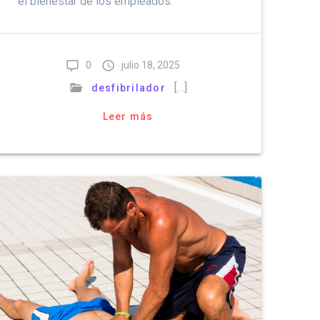
el bienestar de los empleados.
0
julio 18, 2025
[…]
desfibrilador
Leer más