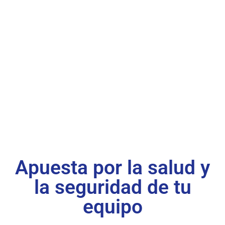
Formaci
ón en
SVB,
RCP y
Desfibril
adores
Automát
icos
para
Empres
as
Apuesta por la salud y
la seguridad de tu
equipo